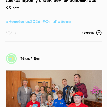
Александровну с юбилеем, ей исполнилось
95 лет.
#Челябинск2026
#ОгниПобеды
помочь
2
Тёплый Дом