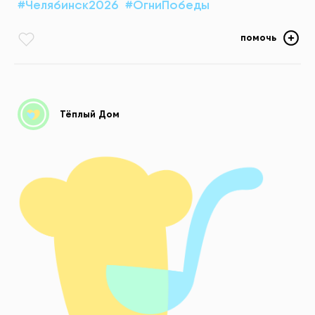
#Челябинск2026
#ОгниПобеды
помочь
Тёплый Дом