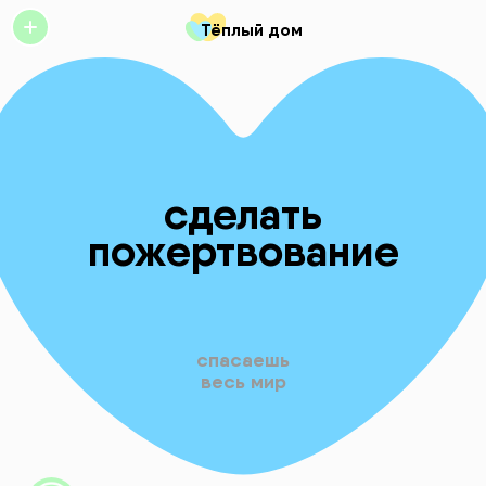
Тёплый дом
стать
партнёром
открой
своё
сердце