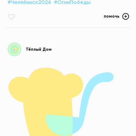
#Челябинск2026
#ОгниПобеды
помочь
Тёплый Дом