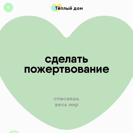
Тёплый дом
сделать
пожертвование
спасаешь
весь
мир