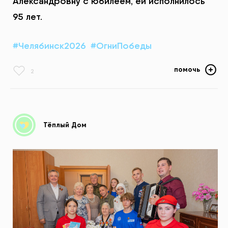
Александровну с юбилеем, ей исполнилось
95 лет.
#Челябинск2026
#ОгниПобеды
помочь
2
Тёплый Дом